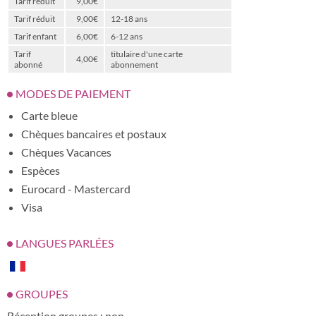
Tarif réduit
9,00€
Tarif réduit
9,00€
12-18 ans
Tarif enfant
6,00€
6-12 ans
Tarif
titulaire d'une carte
4,00€
abonné
abonnement
MODES DE PAIEMENT
Carte bleue
Chèques bancaires et postaux
Chèques Vacances
Espèces
Eurocard - Mastercard
Visa
LANGUES PARLÉES
GROUPES
Réception groupes : non