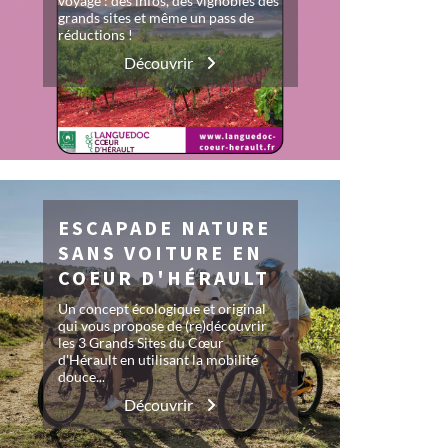
voyage : des infos, des vignobles des
grands sites et même un pass de
réductions !
Découvrir
ESCAPADE NATURE
SANS VOITURE EN
COEUR D'HÉRAULT
Un concept écologique et original
qui vous propose de (re)découvrir
les 3 Grands Sites du Cœur
d'Hérault en utilisant la mobilité
douce...
Découvrir