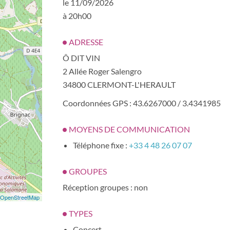
le 11/09/2026
à 20h00
ADRESSE
Ô DIT VIN
2 Allée Roger Salengro
34800 CLERMONT-L'HERAULT
Coordonnées GPS : 43.6267000 / 3.4341985
MOYENS DE COMMUNICATION
Téléphone fixe :
+33 4 48 26 07 07
GROUPES
Réception groupes : non
OpenStreetMap
TYPES
Concert