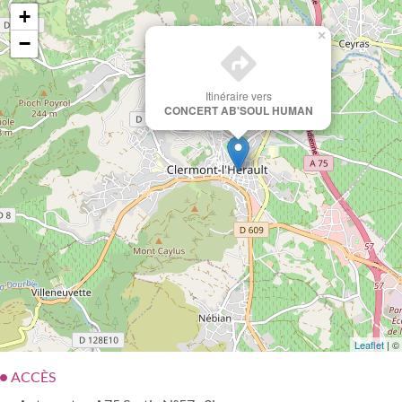
+
×
−
Itinéraire vers
CONCERT AB'SOUL HUMAN
Leaflet
| ©
ACCÈS