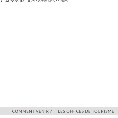
Autoroute - A75 Sortie N°57 : 3km
COMMENT VENIR ?
LES OFFICES DE TOURISME