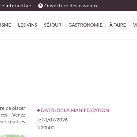
e interactive
Ouverture des caveaux
ISME
LES VINS
SÉJOUR
GASTRONOMIE
À FAIRE
V
ire de placer
DATES DE LA MANIFESTATION
ices ! Venez
le 31/07/2026
urs reprises
à 20h00