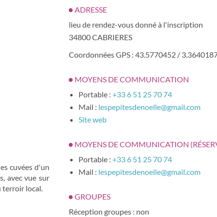
ADRESSE
lieu de rendez-vous donné à l'inscription
34800 CABRIERES
Coordonnées GPS : 43.5770452 / 3.364018
MOYENS DE COMMUNICATION
Portable :
+33 6 51 25 70 74
Mail :
lespepitesdenoelle@gmail.com
Site web
MOYENS DE COMMUNICATION (RÉSER
Portable :
+33 6 51 25 70 74
les cuvées d'un
Mail :
lespepitesdenoelle@gmail.com
, avec vue sur
terroir local.
GROUPES
Réception groupes : non