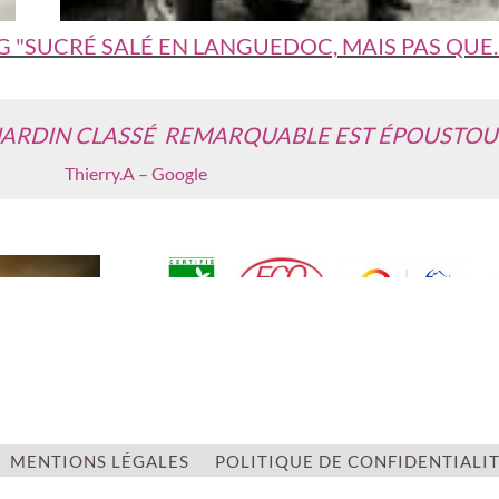
OG "SUCRÉ SALÉ EN LANGUEDOC, MAIS PAS QUE..
E JARDIN CLASSÉ REMARQUABLE EST ÉPOUSTOU
Thierry.A – Google
ADRESSE
Route d'Aspiran
RD 130
34800 CANET
MENTIONS LÉGALES
POLITIQUE DE CONFIDENTIALI
Coordonnées GPS : 43.5463263 / 3.456839