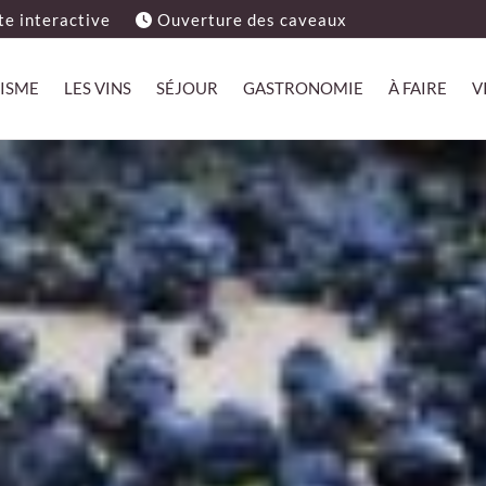
e interactive
Ouverture des caveaux
ISME
LES VINS
SÉJOUR
GASTRONOMIE
À FAIRE
V