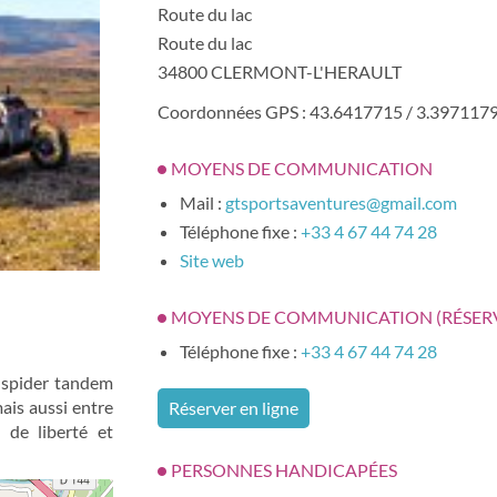
Route du lac
Route du lac
34800 CLERMONT-L'HERAULT
Coordonnées GPS : 43.6417715 / 3.397117
MOYENS DE COMMUNICATION
Mail :
gtsportsaventures@gmail.com
Téléphone fixe :
+33 4 67 44 74 28
Site web
MOYENS DE COMMUNICATION (RÉSER
Téléphone fixe :
+33 4 67 44 74 28
e-spider tandem
ais aussi entre
Réserver en ligne
t de liberté et
PERSONNES HANDICAPÉES