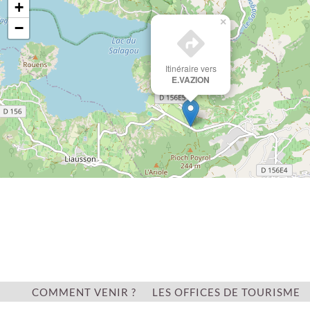
+
×
−
Itinéraire vers
E.VAZION
Leaflet
ACCÈS
COMMENT VENIR ?
LES OFFICES DE TOURISME
Autoroute - A 750, sortie 57 : 2km