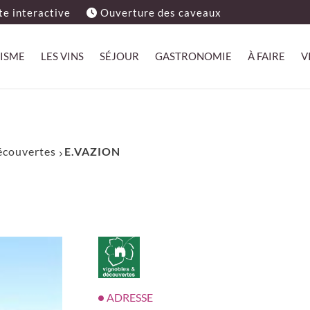
e interactive
Ouverture des caveaux
ISME
LES VINS
SÉJOUR
GASTRONOMIE
À FAIRE
V
Découvertes
E.VAZION
ADRESSE