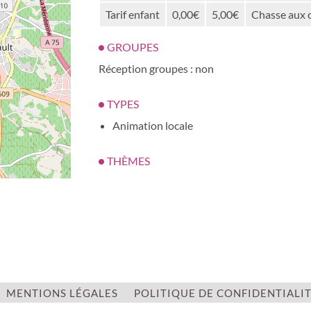
Tarif enfant
0,00€
5,00€
Chasse aux 
GROUPES
Réception groupes : non
TYPES
Animation locale
THÈMES
Gastronomie
Peinture
Plantes
Vin / Oenologie
| ©
OpenStreetMap
CATÉGORIES
MENTIONS LÉGALES
Nature et détente
POLITIQUE DE CONFIDENTIALI