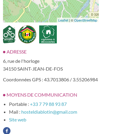
Leaflet
| ©
OpenStreetMap
ADRESSE
6, rue de l'horloge
34150 SAINT-JEAN-DE-FOS
Coordonnées GPS : 43.7013806 / 3.55206984
MOYENS DE COMMUNICATION
Portable :
+33 7 79 88 93 87
Mail :
hosteldiablotin@gmail.com
Site web