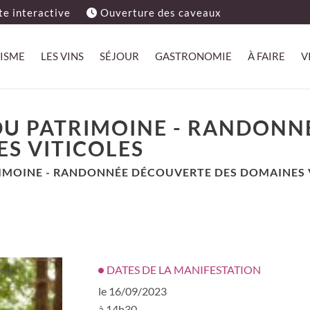
e interactive
Ouverture des caveaux
ISME
LES VINS
SÉJOUR
GASTRONOMIE
À FAIRE
V
DU PATRIMOINE - RANDONN
S VITICOLES
IMOINE - RANDONNÉE DÉCOUVERTE DES DOMAINES 
DATES DE LA MANIFESTATION
le 16/09/2023
à 14h30