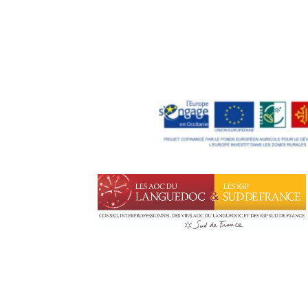
Leaflet
ACCÈS
Autoroute - A75