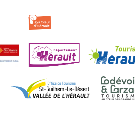
ENTRÉE LIBRE
oui
| ©
OpenStreetMap