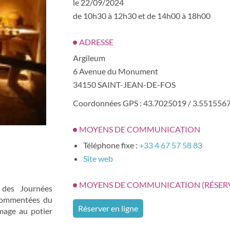
le 22/09/2024
de 10h30 à 12h30 et de 14h00 à 18h00
ADRESSE
Argileum
6 Avenue du Monument
34150 SAINT-JEAN-DE-FOS
Coordonnées GPS : 43.7025019 / 3.551556
MOYENS DE COMMUNICATION
Téléphone fixe :
+33 4 67 57 58 83
Site web
MOYENS DE COMMUNICATION (RÉSER
 des Journées
 commentées du
Réserver en ligne
mage au potier