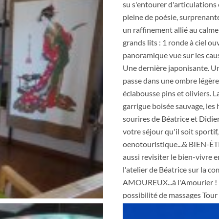
su s'entourer d'articulations
pleine de poésie, surprenant
un raffinement allié au calme
grands lits : 1 ronde à ciel o
panoramique vue sur les caus
Une dernière japonisante. Un
passe dans une ombre légère 
éclabousse pins et oliviers. L
garrigue boisée sauvage, les 
sourires de Béatrice et Did
votre séjour qu'il soit sportif,
oenotouristique...& BIEN-ÊTR
aussi revisiter le bien-vivre 
l'atelier de Béatrice sur la 
AMOUREUX...à l'Amourier ! L
possibilité de massages Tour