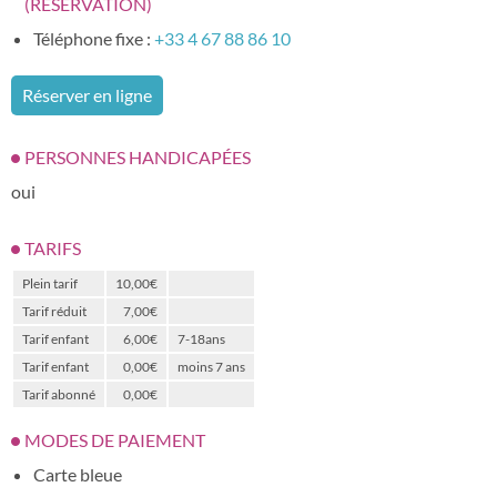
(RÉSERVATION)
Téléphone fixe :
+33 4 67 88 86 10
Réserver en ligne
PERSONNES HANDICAPÉES
oui
TARIFS
Plein tarif
10,00€
Tarif réduit
7,00€
Tarif enfant
6,00€
7-18ans
Tarif enfant
0,00€
moins 7 ans
Tarif abonné
0,00€
MODES DE PAIEMENT
Carte bleue