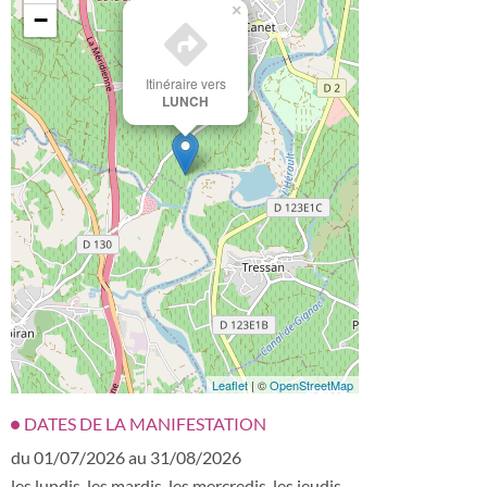
×
−
Itinéraire vers
LUNCH
Leaflet
| ©
OpenStreetMap
DATES DE LA MANIFESTATION
du 01/07/2026 au 31/08/2026
les lundis, les mardis, les mercredis, les jeudis