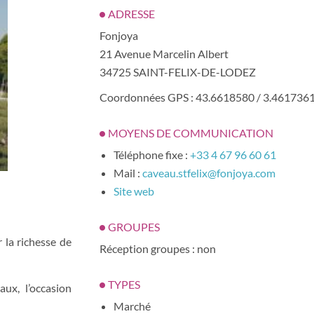
ADRESSE
Fonjoya
21 Avenue Marcelin Albert
34725 SAINT-FELIX-DE-LODEZ
Coordonnées GPS : 43.6618580 / 3.461736
MOYENS DE COMMUNICATION
Téléphone fixe :
+33 4 67 96 60 61
Mail :
caveau.stfelix@fonjoya.com
Site web
GROUPES
 la richesse de
Réception groupes : non
TYPES
ux, l’occasion
Marché