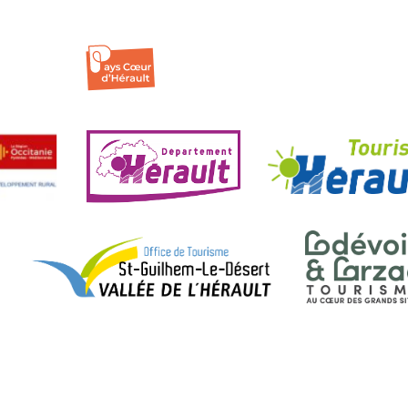
| ©
OpenStreetMap