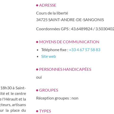
ADRESSE
Cours de la liberté
34725 SAINT-ANDRE-DE-SANGONIS
Coordonnées GPS : 43.6489824 / 3.503040
MOYENS DE COMMUNICATION
Téléphone fixe :
+33 4 67 57 58 83
Site web
PERSONNES HANDICAPÉES
oui
e 18h30 à Saint-
GROUPES
té et le centre
Réception groupes : non
 l'Hérault et la
teurs, artisans
sur la place du
TYPES