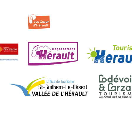
| ©
OpenStreetMap