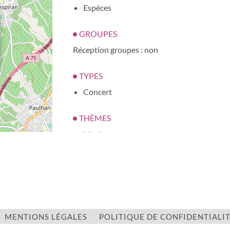
Espèces
GROUPES
Réception groupes : non
TYPES
Concert
THÈMES
Musique
CATÉGORIES
Culturelle
| ©
OpenStreetMap
ENTRÉE LIBRE
MENTIONS LÉGALES
POLITIQUE DE CONFIDENTIALI
Non