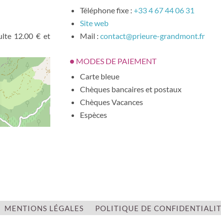
Téléphone fixe :
+33 4 67 44 06 31
Site web
ulte 12.00 € et
Mail :
contact@prieure-grandmont.fr
MODES DE PAIEMENT
Carte bleue
Chèques bancaires et postaux
Chèques Vacances
Espèces
GROUPES
Réception groupes : non
TYPES
Visite guidée
MENTIONS LÉGALES
POLITIQUE DE CONFIDENTIALI
THÈMES