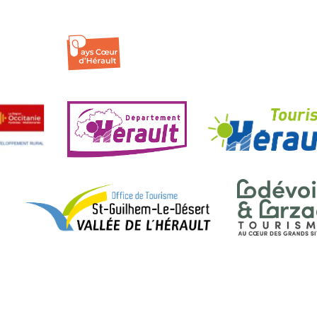
Historique
| ©
OpenStreetMap
CATÉGORIES
Culturelle
ENTRÉE LIBRE
Non