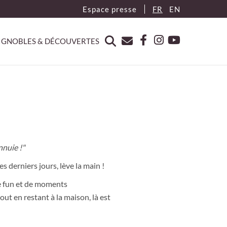
Espace presse
FR
EN
IGNOBLES & DÉCOUVERTES
nnuie !"
s derniers jours, lève la main !
de fun et de moments
ut en restant à la maison, là est