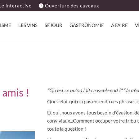
e interactive
Ouverture des caveaux
ISME
LES VINS
SÉJOUR
GASTRONOMIE
À FAIRE
V
 amis !
"Qu'est ce qu'on fait ce week-end ?" "Je m'e
Que celui, qui n'a pas entendu ces phrases ce
Et oui, nous avons tous besoin d'évasion, 
conviviaux...Comment occuper votre tribu to
toute la question !