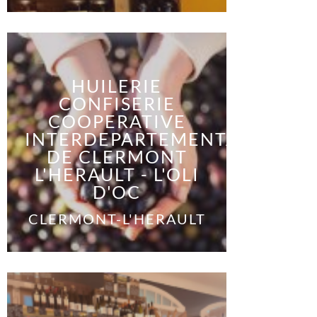
HUILERIE
CONFISERIE
COOPERATIVE
INTERDEPARTEMENTALE
DE CLERMONT
L'HERAULT - L'OLI
D'OC
CLERMONT-L'HERAULT