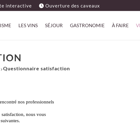
e interactive
Ouverture des caveaux
ISME
LES VINS
SÉJOUR
GASTRONOMIE
À FAIRE
V
TION
Questionnaire satisfaction