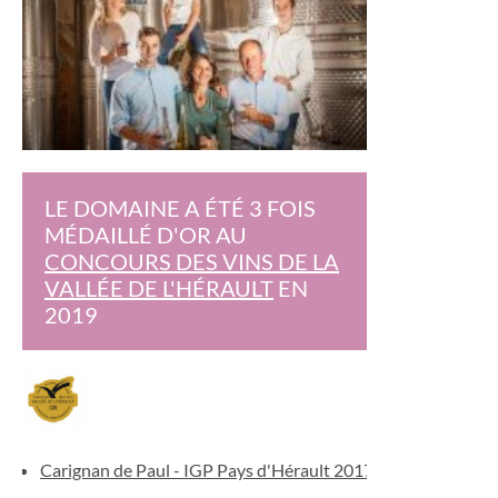
LE DOMAINE A ÉTÉ 3 FOIS
MÉDAILLÉ D'OR AU
CONCOURS DES VINS DE LA
VALLÉE DE L'HÉRAULT
EN
2019
Carignan de Paul - IGP Pays d'Hérault 2017