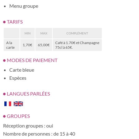
Menu groupe
TARIFS
MIN
MAX
COMPLÉMENT
A la
Café à 1.70€ et Champagne
1,70€
65,00€
carte
75cl à 65€.
MODES DE PAIEMENT
Carte bleue
Espèces
LANGUES PARLÉES
GROUPES
Réception groupes : oui
Nombre de personnes : de 15 à 40