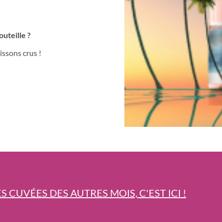
uteille ?
issons crus !
S CUVÉES DES AUTRES MOIS, C'EST ICI !