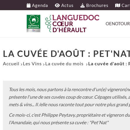
Agenda
Actus
Brochures
Cart
OENOTOUR
LA CUVÉE D'AOÛT : PET'NA
Accueil
Les Vins
La cuvée du mois
La cuvée d'août : 
Tous les mois, nous partons à la rencontre d'un(e) vigneron(ne
présente l'une de ses cuvées coup de cœur. Cépages utilisés, a
mets & vins... Il /elle nous raconte tout pour notre plus grand p
Ce mois-ci, c'est Philippe Peytavy, propriétaire et vigneron 
l'Amandaie, qui nous présente sa cuvée : "Pet'Nat"