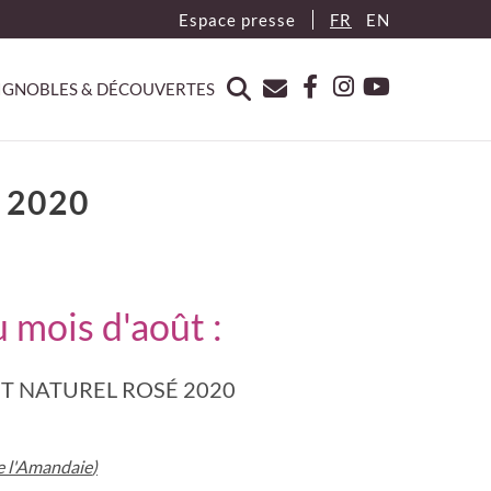
Espace presse
FR
EN
IGNOBLES & DÉCOUVERTES
 2020
 mois d'août :
NT NATUREL ROSÉ 2020
e l'Amandai
e
)