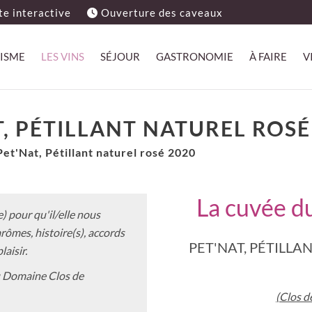
e interactive
Ouverture des caveaux
ISME
LES VINS
SÉJOUR
GASTRONOMIE
À FAIRE
V
T, PÉTILLANT NATUREL ROSÉ
Pet'Nat, Pétillant naturel rosé 2020
La cuvée du
) pour qu'il/elle nous
rômes, histoire(s), accords
PET'NAT, PÉTILLA
laisir.
du Domaine Clos de
(Clos d