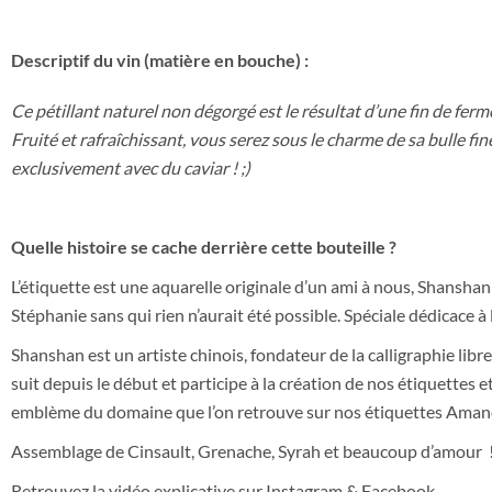
Descriptif du vin (matière en bouche) :
Ce pétillant naturel non dégorgé est le résultat d’une fin de ferm
Fruité et rafraîchissant, vous serez sous le charme de sa bulle f
exclusivement avec du caviar ! ;)
Quelle histoire se cache derrière cette bouteille ?
L’étiquette est une aquarelle originale d’un ami à nous, Shansh
Stéphanie sans qui rien n’aurait été possible. Spéciale dédicace à l
Shanshan est un artiste chinois, fondateur de la calligraphie libr
suit depuis le début et participe à la création de nos étiquettes
emblème du domaine que l’on retrouve sur nos étiquettes Amand
Assemblage de Cinsault, Grenache, Syrah et beaucoup d’amour 
Retrouvez la vidéo explicative sur Instagram & Facebook