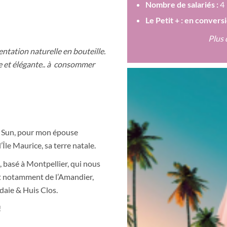
Nombre de salariés :
4
Le Petit + : en conver
Plus 
entation naturelle en bouteille.
ine et élégante.. à consommer
an Sun, pour mon épouse
’Île Maurice, sa terre natale.
e, basé à Montpellier, qui nous
 et notamment de l’Amandier,
aie & Huis Clos.
!