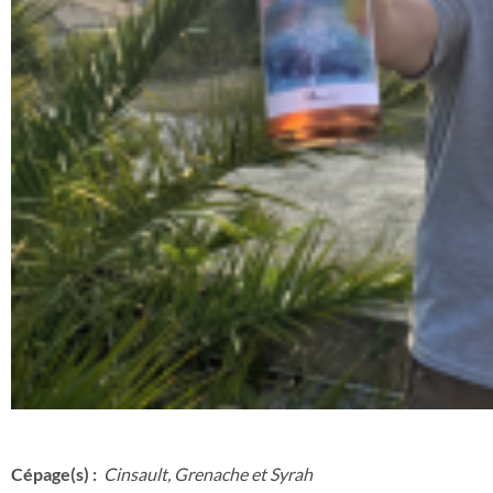
Cépage(s) :
Cinsault, Grenache et Syrah