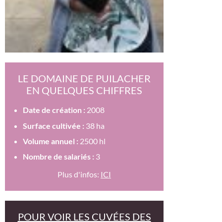
LE DOMAINE DE PUILACHER
EN QUELQUES CHIFFRES
Date de création :
2008
Surface cultivée :
38 ha
Volume annuel :
2500 hl
Nombre de salariés :
3
Plus d'infos:
ICI
POUR VOIR LES CUVÉES DES