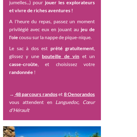
jumelles...) pour
jouer les explorateurs
et vivre de riches aventures !
A l'heure du repas, passez un moment
privilégié avec eux en jouant au
jeu de
l'oie
cousu sur la nappe de pique-nique.
Le sac à dos est
prêté gratuitement
,
glissez y une
bouteille de vin
et un
casse-croûte
, et choisissez votre
randonnée
!
→
48 parcours randos
et
8 Oenorandos
vous attendent en
Languedoc, Cœur
d'Hérault