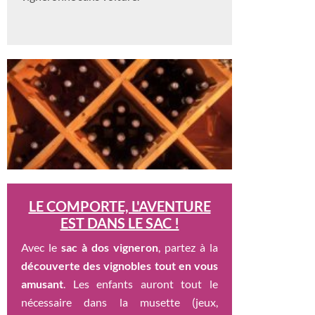
LE COMPORTE, L'AVENTURE
EST DANS LE SAC !
Avec le
sac à dos vigneron
, partez à la
découverte des vignobles tout en vous
amusant
. Les enfants auront tout le
nécessaire dans la musette (jeux,