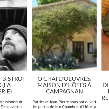
 BISTROT
Ô CHAI D'OEUVRES,
 (LA
MAISON D'HÔTES À
DI
RIE)
CAMPAGNAN
RE
ofessionnel du
Patrice et Jean-Pierre nous ont ouvert
& Découvertes
les portes de leur Chambres d'Hôtes à