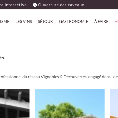
e interactive
Ouverture des caveaux
ISME
LES VINS
SÉJOUR
GASTRONOMIE
À FAIRE
V
sés
rofessionnel du réseau Vignobles & Découvertes, engagé dans l'o