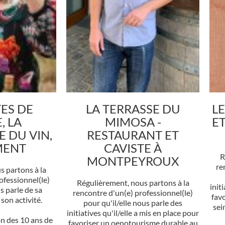
TES DE
LA TERRASSE DU
LE
, LA
MIMOSA -
E
 DU VIN,
RESTAURANT ET
MENT
CAVISTE À
R
MONTPEYROUX
re
s partons à la
ofessionnel(le)
Régulièrement, nous partons à la
init
s parle de sa
rencontre d'un(e) professionnel(le)
fav
son activité.
pour qu'il/elle nous parle des
sei
initiatives qu'il/elle a mis en place pour
on des 10 ans de
favoriser un oenotourisme durable au