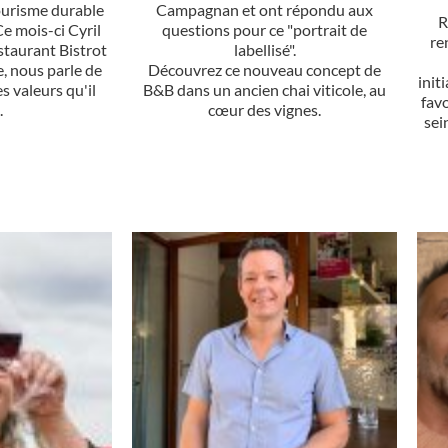
ourisme durable
Campagnan et ont répondu aux
R
Ce mois-ci Cyril
questions pour ce "portrait de
re
staurant Bistrot
labellisé".
, nous parle de
Découvrez ce nouveau concept de
init
s valeurs qu'il
B&B dans un ancien chai viticole, au
fav
.
cœur des vignes.
sei